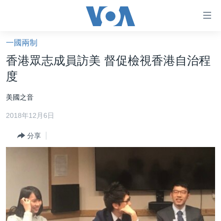
無
障
礙
一國兩制
主頁
鏈
香港眾志成員訪美 督促檢視香港自治程
接
美國大選2024
度
跳
港澳
轉
美國之音
台灣
到
2018年12月6日
內
美中關係
容
分享
海外港人
跳
轉
新聞自由
到
揭謊頻道
導
航
美國
跳
中國
轉