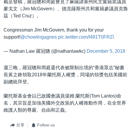
截至發稿，羅冠聰和周庭會見了麻薩諸塞州民主黨籍眾議員
麥戈文（Jim McGovern）、德克薩斯州共和黨籍參議員克魯
茲（Ted Cruz）。
Congressman Jim McGovern, thank you for your
support!
@chowtingagnes
pic.twitter.com/I491T0FRZl
— Nathan Law 羅冠聰 (@nathanlawkc)
December 5, 2018
週三晚，羅冠聰和周庭還代表被限制出境的“香港眾志”秘書
長黃之鋒領取2018年蘭托斯人權獎，同場的領獎包括美國前
副總統拜登。
蘭托斯基金會以已故國會議員湯姆.蘭托斯(Tom Lantos)命
名，其宗旨是加強美國外交政策的人權推動作用，在全世界
維護人類的尊嚴、自由和正義。
分享
Follow us