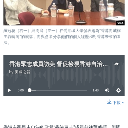
到
國際
檢
經貿
索
視頻
羅冠聰（右一）與周庭（左一）在喬治城大學發表題為“香港向威權
音頻
每日視頻新聞
主義轉向”的演講，向與會者分享他們的個人經歷和對香港未來的看
法。
VOA 60秒 (國際)
時事經緯
國語
美國專訊
新聞音頻
香港眾志成員訪美 督促檢視香港自治程度
關注我們
視頻存檔
海外港人
by
美國之音
No media source currently available
YOUTUBE頻道
港人港心
美國透視
0:00
1:48
其他語言網站
建國史話
下載
廣播節目表
香港主張民主自決的政黨“香港眾志”成員前往華盛頓，與國