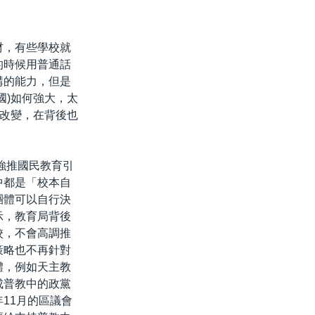
材，有些學校就
的時候用普通話
講的能力，但是
國)如何強大，太
改變，在背後也
年強推國民教育引
中都是「校本自
團體可以自行決
示，教育局背後
校，不會高調推
策略也不再針對
體，例如天主教
成普教中的政黨
11月的區議會