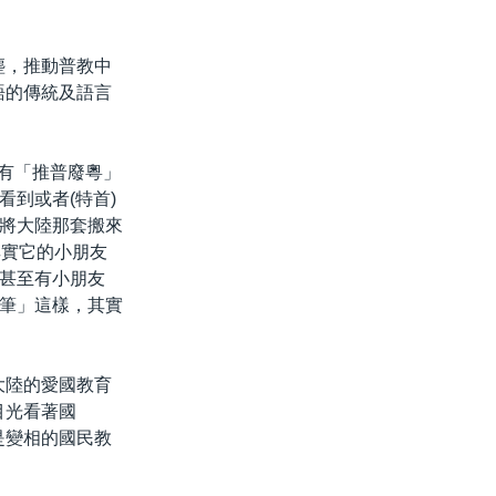
塵，推動普教中
語的傳統及語言
始有「推普廢粵」
到或者(特首)
將大陸那套搬來
其實它的小朋友
甚至有小朋友
筆」這樣，其實
大陸的愛國教育
目光看著國
是變相的國民教