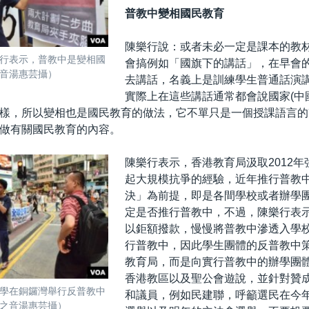
普教中變相國民教育
陳樂行說：或者未必一定是課本的教
行表示，普教中是變相國
會搞例如「國旗下的講話」，在早會
音湯惠芸攝）
去講話，名義上是訓練學生普通話演
實際上在這些講話通常都會說國家(中
樣，所以變相也是國民教育的做法，它不單只是一個授課語言的
做有關國民教育的內容。
陳樂行表示，香港教育局汲取2012
起大規模抗爭的經驗，近年推行普教
決」為前提，即是各間學校或者辦學
定是否推行普教中，不過，陳樂行表
以鉅額撥款，慢慢將普教中滲透入學
行普教中，因此學生團體的反普教中
教育局，而是向實行普教中的辦學團
香港教區以及聖公會遊說，並針對贊
學在銅鑼灣舉行反普教中
和議員，例如民建聯，呼籲選民在今年
之音湯惠芸攝）