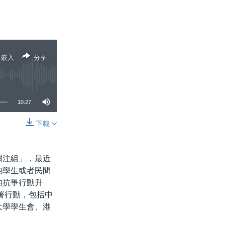
嵌入
分享
10:27
下載
分享
關注組」，最近
他學生或者民間
的抗爭行動升
聯署行動，包括中
大學學生會、港