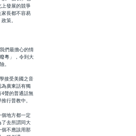
北上發展的競爭
及家長都不容易
」政策。
我們最擔心的情
廢粵」，令到大
險。
同學接受美國之音
認為廣東話有獨
4聲的普通話無
學推行普教中。
一個地方都一定
為了去所謂同大
一個不應該用那