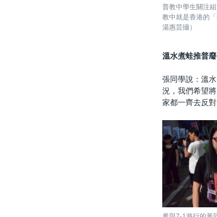
普教中學生關注組
教中就是香港的「
湯惠芸攝）
溫水煮蛙
推普廢
張同學說：溫水
況，我們希望將
家都一齊去反對
參與7-1遊行的黃