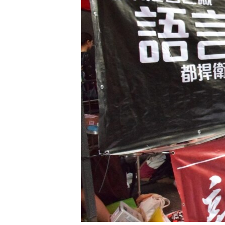
國際
到
檢
經貿
索
視頻
音頻
每日視頻新聞
VOA 60秒 (國際)
時事經緯
美國專訊
新聞音頻
視頻存檔
海外港人
YOUTUBE頻道
港人港心
美國透視
建國史話
廣播節目表