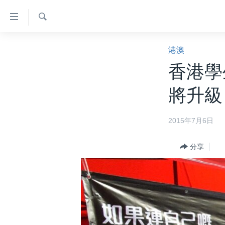
無
障
礙
檢
主頁
索
港澳
鏈
美國大選2024
香港學
接
港澳
跳
將升級
轉
台灣
到
美中關係
2015年7月6日
內
容
海外港人
跳
分享
新聞自由
轉
到
揭謊頻道
導
美國
航
跳
中國
轉