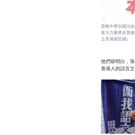
普教中學生關注組
更大力量將反普教
之音湯惠芸攝）
他們卻明白，張
香港人的語言文