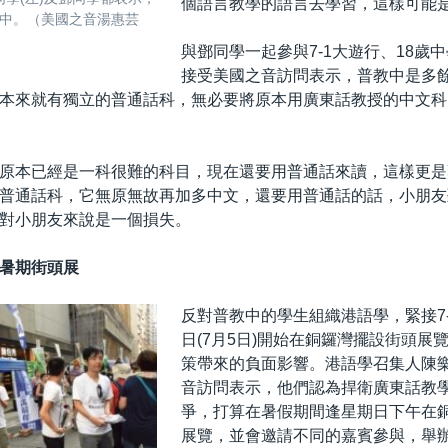
個語言教學的語言去學習，這樣可能
中。（美國之音湯惠芸
與鄧同學一起參與7-1大遊行、18歲
接受美國之音訪問表示，普教中是多
本來就有獨立的普通話科，無必要將原本用廣東話教授的中文科
原本已經是一科很難的科目，現在還要用普通話來讀，這樣更是
普通話科，它無原無故再加多中文，還要用普通話的話，小朋友
對小朋友來說是一個損失。
暑期街頭展
反對普教中的學生組織港語學，緊接7
日(7月5日)開始在銅鑼灣擺設街頭展
策帶來的負面影響。港語學召集人陳
音訪問表示，他們認為捍衛廣東話教
爭，打算在暑假期間逢星期日下午在
展覽，並會邀請不同的嘉賓參與，舉