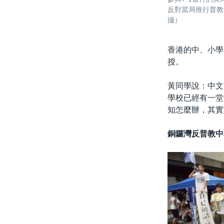
反對當局推行普教
攝）
香港的中、小學
授。
黃同學說：中文
學校已經有一堂
知怎麼辦，其實
銅鑼灣反普教中