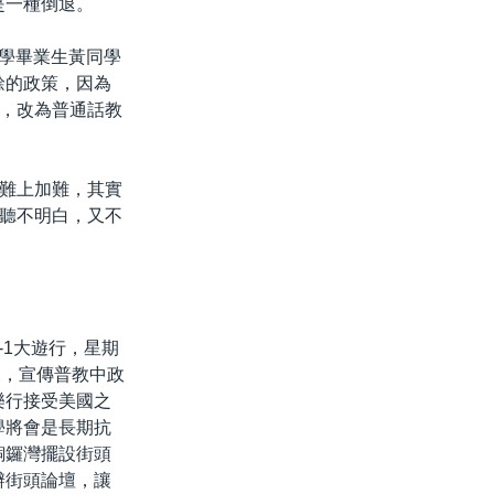
是一種倒退。
中學畢業生黃同學
餘的政策，因為
，改為普通話教
難上加難，其實
聽不明白，又不
-1大遊行，星期
覽，宣傳普教中政
樂行接受美國之
學將會是長期抗
銅鑼灣擺設街頭
辦街頭論壇，讓