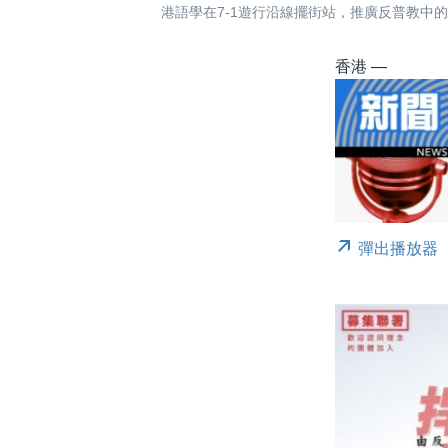
港語學在7-1遊行沿線擺街站，推廣反普教中
香港 —
彈出播放器