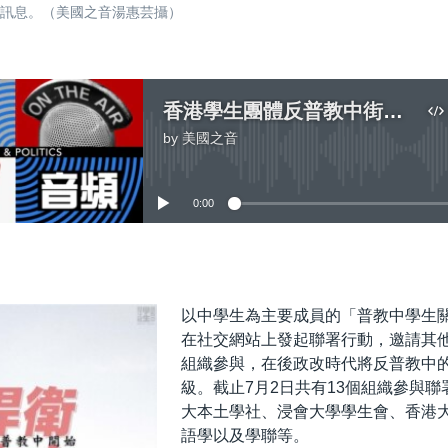
的訊息。（美國之音湯惠芸攝）
香港學生團體反普教中街頭展覽 抗爭行動將升級
by
美國之音
No media source currently available
0:00
嵌入
以中學生為主要成員的「普教中學生
在社交網站上發起聯署行動，邀請其
組織參與，在後政改時代將反普教中
級。截止7月2日共有13個組織參與
大本土學社、浸會大學學生會、香港
語學以及學聯等。