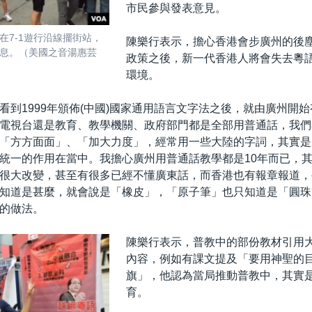
市民參與發表意見。
在7-1遊行沿線擺街站，
陳樂行表示，擔心香港會步廣州的後
息。（美國之音湯惠芸
政策之後，新一代香港人將會失去粵
環境。
看到1999年頒佈(中國)國家通用語言文字法之後，就由廣州開
電視台還是教育、教學機關、政府部門都是全部用普通話，我們看
「方方面面」、「加大力度」，經常用一些大陸的字詞，其實是
統一的作用在當中。我擔心廣州用普通話教學都是10年而已，
很大改變，甚至有很多已經不懂廣東話，而香港也有報章報道，
知道是甚麼，就會說是「橡皮」，「原子筆」也只知道是「圓珠
的做法。
陳樂行表示，普教中的部份教材引用
內容，例如有課文提及「要用神聖的
旗」，他認為當局推動普教中，其實
育。