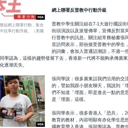
網上聯署反普教中行動升級
普教中學生關注組在7-1大遊行擺設
發起網上聯署行動，集合
街頭演說以及派發傳單，宣傳反對當
中抗爭行動升級。（美國
行普教中的訊息。關注組常務秘書張
音訪問表示，部份接受普教中的學生
的詞彙，會加入普通話潮語，不過一
同學認為，這樣的趨勢發展下去，香港新一代將不能夠承傳廣東
化逐潮丟失。
張同學說：很多廣東話我們沿用的交
的，譬如我跟小朋友聊天，我說到「
們不知道「埋面」即是進去一點的意
是「埋面」這樣。
張同學表示，很多香港人「恐共」，2
教育的教材，內容明顯有赤化學生思
國教育帶入香港，張同學認為，普教