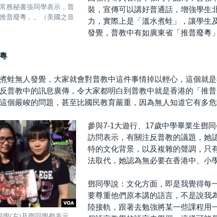
常務秘書張同學表示，普
裝，宣傳可以講好普通話，增強學生
推普廢粵」。（美國之音
力，實際上是「溫水煮蛙」，讓學生
發覺，普教中有如廣東省「推普廢粵
粵
煮蛙無人發覺，大家就會對普教中這件事情掉以輕心，這個就是
反普教中的訊息廣傳，令大家都明白到普教中就是香港的「推普
這個嚴峻的問題，甚至比國民教育嚴重，因為無人知道它有多危
參與7-1大遊行、17歲中學畢業生鄧
訪問表示，有關注反普教的議題，她
特的文化背景，以及複雜的聲調，只有
法取代，她認為無必要在香港中、小
鄧同學說：文化方面，即是我覺得每
要尊重他們原本講的語言，不是說我
陸接軌，跟著去勉強將某一些課程用
同學(左)及鄧同學都表示，