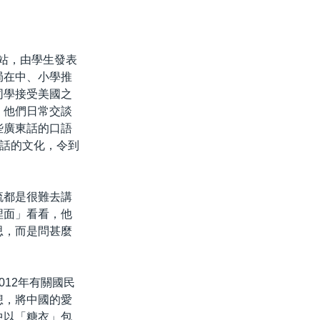
街站，由學生發表
局在中、小學推
同學接受美國之
，他們日常交談
些廣東話的口語
話的文化，令到
流都是很難去講
埋面」看看，他
思，而是問甚麼
012年有關國民
想，將中國的愛
中以「糖衣」包