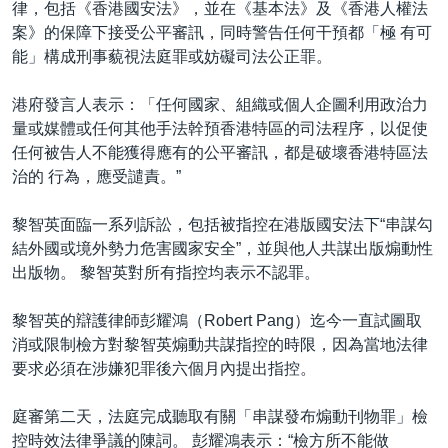
律，包括《香港國安法》，並在《基本法》及《香港人權法
案》的保障下接受公平審訊，同時警告任何干預都「極 有可
能」構成刑事藐視法庭罪或妨礙司法公正罪。
港府發言人表示：「任何國家、組織或個人企圖利用政治力
量或媒體或任何其他手法幹預香港特區的司法程序，以促使
任何被告人不能獲得應有的公平審訊，都是破壞香港特區法
治的 行為，應受譴責。”
黎智英面臨一系列訴訟，包括被指控在港版國安法下“串謀勾
結外國或境外勢力危害國家安全”，並與他人共謀出版煽動性
出版物。 黎智英對所有指控均表示不認罪。
黎智英的辯護律師彭耀鴻（Robert Pang）迄今一直試圖取
消或限制檢方對黎智英煽動共謀指控的時限，因為當地法律
要求必須在涉嫌犯罪後六個月內提出指控。
庭審第二天，法庭完成聽取有關「串謀發布煽動刊物罪」檢
控時效法律爭議的陳詞。 彭耀鴻表示：“檢方所不能做