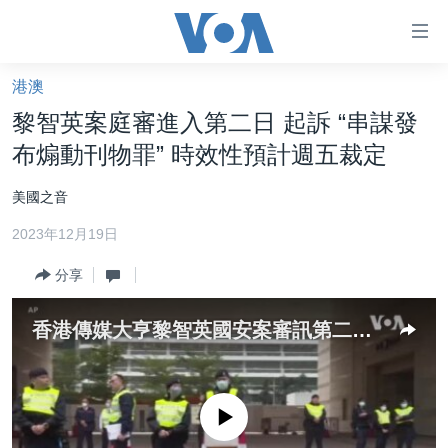
無
障
礙
港澳
主頁
鏈
黎智英案庭審進入第二日 起訴 “串謀發
接
美國大選2024
布煽動刊物罪” 時效性預計週五裁定
跳
港澳
轉
美國之音
台灣
到
2023年12月19日
內
美中關係
容
分享
海外港人
跳
轉
新聞自由
香港傳媒大亨黎智英國安案審訊第二日 爭議煽動罪檢控期限法官押後周五裁決
到
揭謊頻道
導
航
美國
跳
No media source currently available
中國
轉