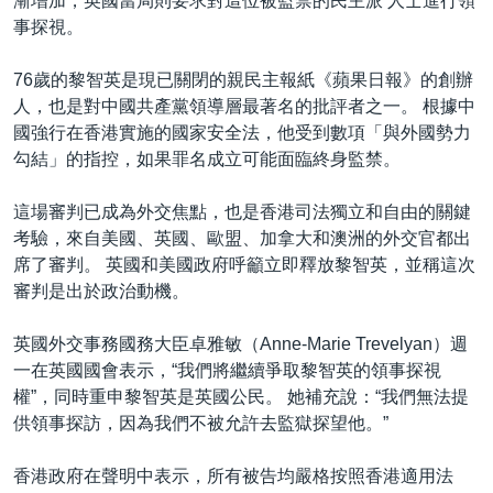
漸增加，英國當局則要求對這位被監禁的民主派 人士進行領
事探視。
76歲的黎智英是現已關閉的親民主報紙《蘋果日報》的創辦
人，也是對中國共產黨領導層最著名的批評者之一。 根據中
國強行在香港實施的國家安全法，他受到數項「與外國勢力
勾結」的指控，如果罪名成立可能面臨終身監禁。
這場審判已成為外交焦點，也是香港司法獨立和自由的關鍵
考驗，來自美國、英國、歐盟、加拿大和澳洲的外交官都出
席了審判。 英國和美國政府呼籲立即釋放黎智英，並稱這次
審判是出於政治動機。
英國外交事務國務大臣卓雅敏（Anne-Marie Trevelyan）週
一在英國國會表示，“我們將繼續爭取黎智英的領事探視
權”，同時重申黎智英是英國公民。 她補充說：“我們無法提
供領事探訪，因為我們不被允許去監獄探望他。”
香港政府在聲明中表示，所有被告均嚴格按照香港適用法