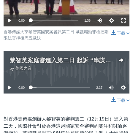
到
國際
檢
經貿
索
0:00
1:36
視頻
香港傳媒大亨黎智英國安案審訊第二日 爭議煽動罪檢控期
下載
音頻
每日視頻新聞
限法官押後周五裁決
VOA 60秒 (國際)
時事經緯
國語
美國專訊
新聞音頻
黎智英案庭審進入第二日 起訴 “串謀發布煽動刊物罪” 時效性預計週五裁定
by
美國之音
關注我們
視頻存檔
海外港人
No media source currently available
YOUTUBE頻道
港人港心
0:00
2:17
美國透視
其他語言網站
下載
建國史話
廣播節目表
對香港壹傳媒創辦人黎智英的審判週二（12月19日）進入第
二天，國際社會對於香港這起國家安全審判的關注和討論逐