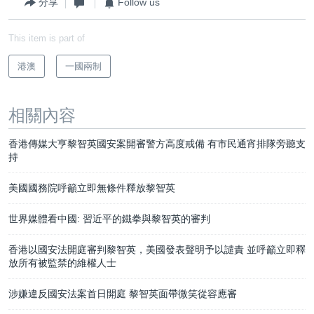
分享
Follow us
This item is part of
港澳
一國兩制
相關內容
香港傳媒大亨黎智英國安案開審警方高度戒備 有市民通宵排隊旁聽支
持
美國國務院呼籲立即無條件釋放黎智英
世界媒體看中國: 習近平的鐵拳與黎智英的審判
香港以國安法開庭審判黎智英，美國發表聲明予以譴責 並呼籲立即釋
放所有被監禁的維權人士
涉嫌違反國安法案首日開庭 黎智英面帶微笑從容應審