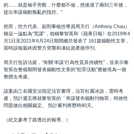
的……就是袖手旁觀，什麼都不做，然後過了兩到三年後，
提出串謀煽動叛亂的指控。”
然而，控方代表、副刑事檢控專員周天行（Anthony Chau）
稱這一論點為“荒謬”，他稱黎智英和《蘋果日報》在2019年4
月1日至2021年6月24日期間總共發表了 161篇煽動性文章，
當時該報最終因警方突襲和凍結資產後停刊。
周天行告訴法庭，“有關‘串謀’行為性質具持續性”，並表示黎
智英在整個期間發表煽動性文章的“犯罪活動”應被視為一個
整體去考慮。
該案由三名國安法指定法官審理，法官杜麗冰說，需時考
慮，預計週五將就黎智英的「串謀發布煽動刊物罪」時效性
問題做出相關裁定。 預計審判將歷時80天。
（此文參考了路透社的報導。）