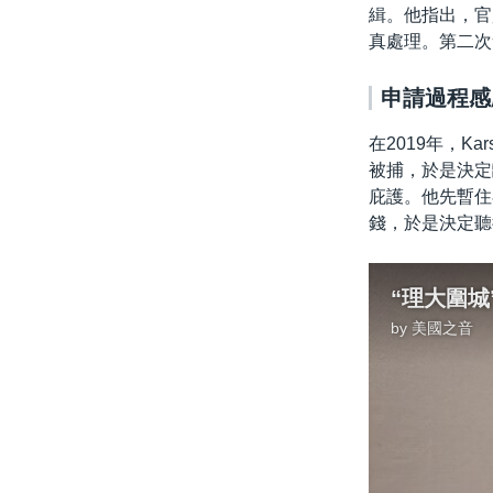
緝。他指出，官
真處理。第二次
申請過程感
在2019年，K
被捕，於是決定
庇護。他先暫住
錢，於是決定聽
“理大圍城
by
美國之音