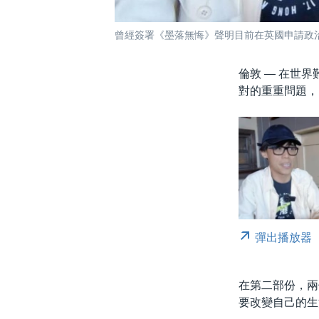
曾經簽署《墨落無悔》聲明目前在英國申請政治
倫敦 —
在世界
對的重重問題，
彈出播放器
在第二部份，兩
要改變自己的生