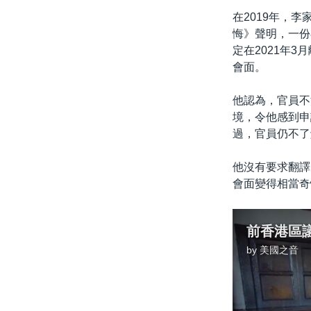
在2019年，
悔》聲明，一份
定在2021年
會面。
他認為，官員不
境，令他感到申
過，官員仍不了
他沒有要求翻譯
會面變得相當奇
by
美國之音