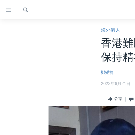
無
障
礙
檢
主頁
索
海外港人
鏈
美國大選2024
香港難
接
港澳
跳
保持精
轉
台灣
到
美中關係
鄭樂捷
內
容
海外港人
2023年6月21日
跳
新聞自由
轉
分享
到
揭謊頻道
導
美國
航
跳
中國
轉