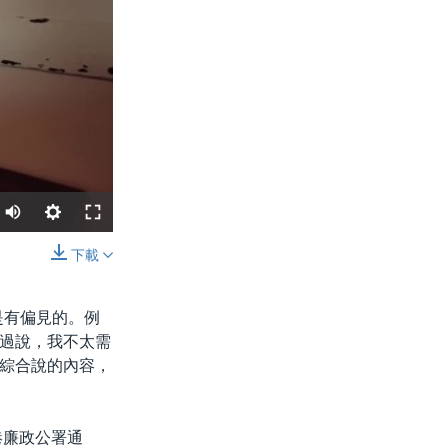
下載
分享
是有偏見的。例
過說，我不太需
綜合說的內容，
港廉政公署通