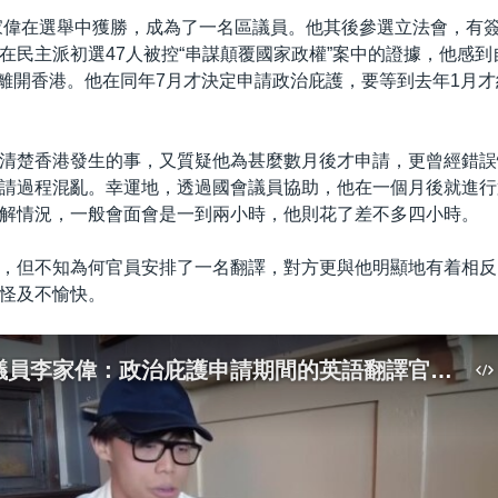
李家偉在選舉中獲勝，成為了一名區議員。他其後參選立法會，有
在民主派初選47人被控“串謀顛覆國家政權”案中的證據，他感
3月離開香港。他在同年7月才決定申請政治庇護，要等到去年1月
清楚香港發生的事，又質疑他為甚麼數月後才申請，更曾經錯誤
請過程混亂。幸運地，透過國會議員協助，他在一個月後就進行
解情況，一般會面會是一到兩小時，他則花了差不多四小時。
，但不知為何官員安排了一名翻譯，對方更與他明顯地有着相反
怪及不愉快。
前香港區議員李家偉：政治庇護申請期間的英語翻譯官對他有偏見