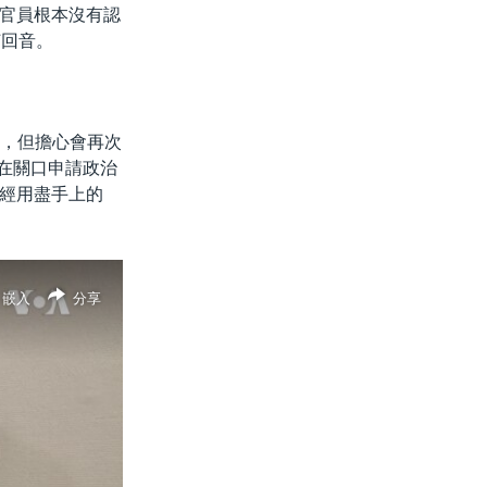
width
px
官員根本沒有認
何回音。
放，但擔心會再次
要在關口申請政治
經用盡手上的
嵌入
分享