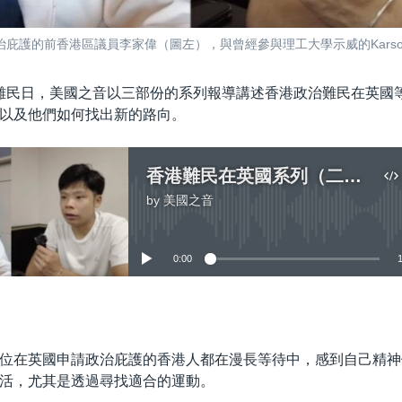
庇護的前香港區議員李家偉（圖左），與曾經參與理工大學示威的Karso
難民日，美國之音以三部份的系列報導講述香港政治難民在英國
以及他們如何找出新的路向。
香港難民在英國系列（二）：漫長等待中保持精神健康
by
美國之音
No media source currently available
0:00
嵌入
位在英國申請政治庇護的香港人都在漫長等待中，感到自己精神
活，尤其是透過尋找適合的運動。