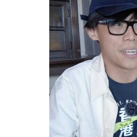
國際
到
檢
經貿
索
視頻
音頻
每日視頻新聞
VOA 60秒 (國際)
時事經緯
美國專訊
新聞音頻
視頻存檔
海外港人
YOUTUBE頻道
港人港心
美國透視
建國史話
廣播節目表