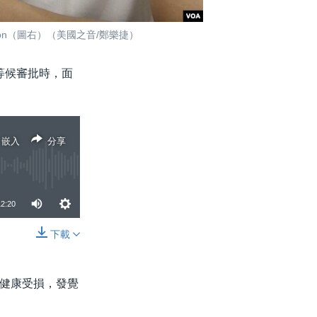
n（圖右）（美國之音/鄭樂捷）
等候審批時，面
嵌入
分享
12:20
下載
分享
健康受損，發覺