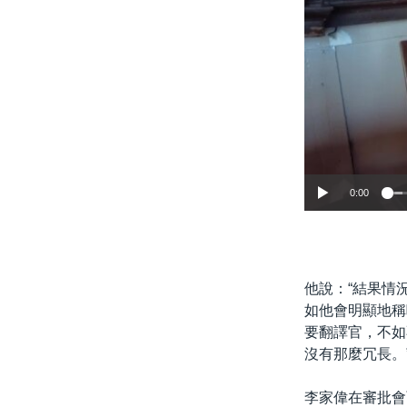
0:00
他說：“結果情
如他會明顯地稱
要翻譯官，不如
沒有那麼冗長。
李家偉在審批會