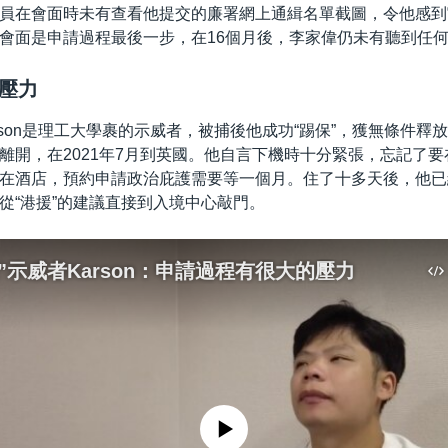
員在會面時未有查看他提交的廉署網上通緝名單截圖，令他感到
會面是申請過程最後一步，在16個月後，李家偉仍未有聽到任
壓力
arson是理工大學裹的示威者，被捕後他成功“踢保”，獲無條件釋
離開，在2021年7月到英國。他自言下機時十分緊張，忘記了
在酒店，預約申請政治庇護需要等一個月。住了十多天後，他已
從“港援”的建議直接到入境中心敲門。
”示威者Karson：申請過程有很大的壓力
No media source currently available