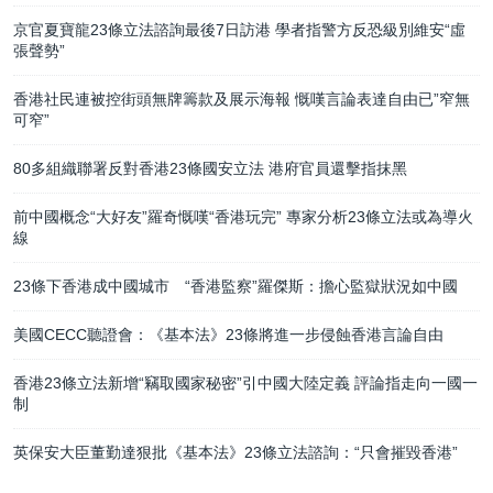
京官夏寶龍23條立法諮詢最後7日訪港 學者指警方反恐級別維安“虛
張聲勢”
香港社民連被控街頭無牌籌款及展示海報 慨嘆言論表達自由已”窄無
可窄”
80多組織聯署反對香港23條國安立法 港府官員還擊指抹黑
前中國概念“大好友”羅奇慨嘆“香港玩完” 專家分析23條立法或為導火
線
23條下香港成中國城市 “香港監察”羅傑斯：擔心監獄狀況如中國
美國CECC聽證會：《基本法》23條將進一步侵蝕香港言論自由
香港23條立法新增“竊取國家秘密”引中國大陸定義 評論指走向一國一
制
英保安大臣董勤達狠批《基本法》23條立法諮詢：“只會摧毀香港”