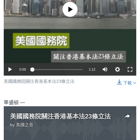
到
國際
No media source currently available
檢
經貿
索
視頻
音頻
每日視頻新聞
VOA 60秒 (國際)
時事經緯
國語
美國專訊
新聞音頻
0:00
1:12
關注我們
視頻存檔
海外港人
美國國務院關注香港基本法23條立法
下載
YOUTUBE頻道
港人港心
美國透視
其他語言網站
華盛頓 —
建國史話
美國國務院關注香港基本法23條立法
廣播節目表
by
美國之音
No media source currently available