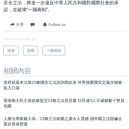
安全立法，將進一步違反中華人民共和國對國際社會的承
諾，並破壞“一國兩制”。
分享
Follow us
This item is part of
港澳
美國
一國兩制
相關內容
港府就基本法第23條國安立法諮詢期結束 外界擔憂國安定義含糊被
裝入口袋
香港兩大民主派政黨提交23條立法意見書 社民連3人示威被數十警員
包圍
人權法專家戴大為：23條立法範圍之廣令人震撼 倡外國立法阻嚇企
業於香港營運