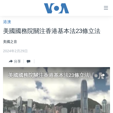
無
障
礙
港澳
主頁
鏈
美國國務院關注香港基本法23條立法
接
美國大選2024
美國之音
跳
港澳
轉
2024年2月29日
台灣
到
內
分享
美中關係
容
海外港人
跳
美國國務院關注香港基本法23條立法
轉
新聞自由
到
揭謊頻道
導
航
美國
跳
中國
轉