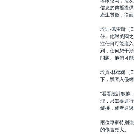
專家認為，這次
信息的傳播提供
產生質疑，從而
埃迪·佩雷斯（E
任。他對美國之
注任何可能進入
到，任何想干涉
問題。他們可能
埃貢·林德爾（Eg
下，黑客入侵網
“看看統計數據
理，只需要運行
鏈接，或者通過
兩位專家特別強
的傷害更大。