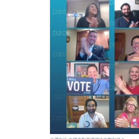
國際
到
檢
經貿
索
視頻
音頻
每日視頻新聞
VOA 60秒 (國際)
時事經緯
美國專訊
新聞音頻
視頻存檔
海外港人
YOUTUBE頻道
港人港心
美國透視
建國史話
廣播節目表