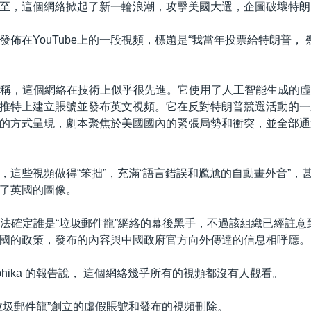
至，這個網絡掀起了新一輪浪潮，攻擊美國大選，企圖破壞特朗
發佈在YouTube上的一段視頻，標題是“我當年投票給特朗普，
a的報告稱，這個網絡在技術上似乎很先進。它使用了人工智能生成的
be和推特上建立賬號並發布英文視頻。它在反對特朗普競選活動的
的方式呈現，劇本聚焦於美國國內的緊張局勢和衝突，並全部通
，這些視頻做得“笨拙”，充滿“語言錯誤和尷尬的自動畫外音”，
了英國的圖像。
a一直無法確定誰是“垃圾郵件龍”網絡的幕後黑手，不過該組織已經註
國的政策，發布的內容與中國政府官方向外傳達的信息相呼應。
phika 的報告說， 這個網絡幾乎所有的視頻都沒有人觀看。
將“垃圾郵件龍”創立的虛假賬號和發布的視頻刪除。