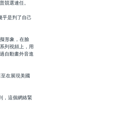
普競選連任。
 幾乎是判了自己
虛擬形象，在臉
一系列視頻上，用
過自動畫外音進
甚至在展現美國
意到，這個網絡緊