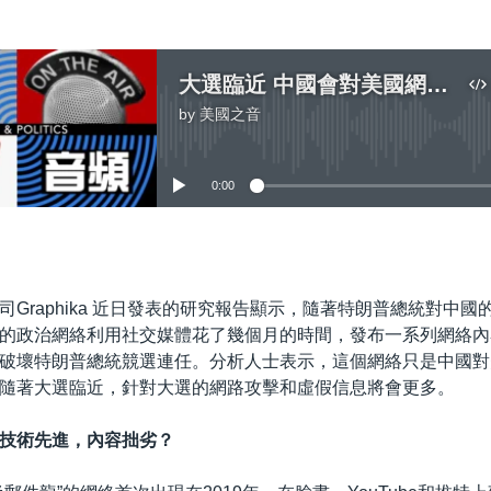
大選臨近 中國會對美國網絡攻擊加碼？
by
美國之音
No media source currently available
0:00
嵌入
司Graphika 近日發表的研究報告顯示，隨著特朗普總統對中國
的政治網絡​利用社交媒體花了幾個月的時間，發布一系列網絡
破壞特朗普總統競選連任。分析人士表示，這個網絡只是中國對
隨著大選臨近，針對大選的網路攻擊和虛假信息將會更多。
：技術先進，內容拙劣？