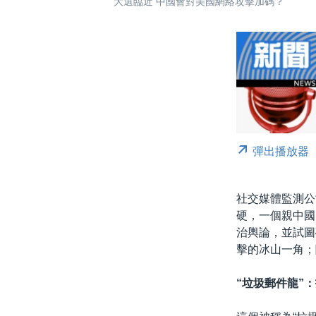
大選臨近 中國會對美國網絡攻擊加碼？
彈出播放器
社交媒體監測公
硬，一個親中國
治輿論，並試圖
擊的冰山一角；
“垃圾郵件龍”