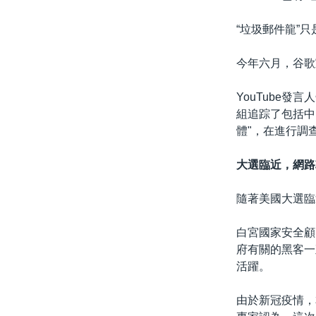
“垃圾郵件龍”
今年六月，谷歌
YouTube
組追踪了包括中
體"，在進行調查
大選臨近，網路
隨著美國大選臨
白宮國家安全顧問
府有關的黑客一
活躍。
由於新冠疫情，