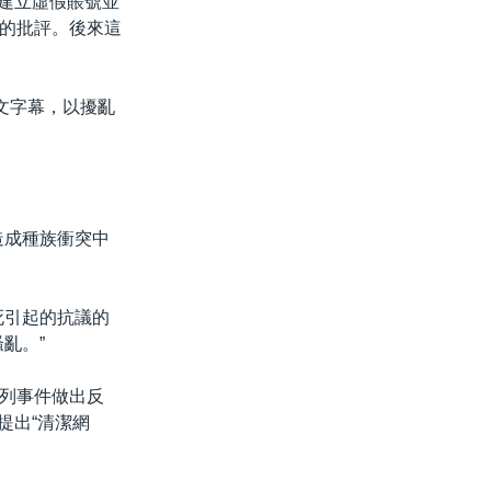
上建立虛假賬號並
的批評。後來這
文字幕，以擾亂
造成種族衝突中
死引起的抗議的
亂。”
列事件做出反
提出“清潔網