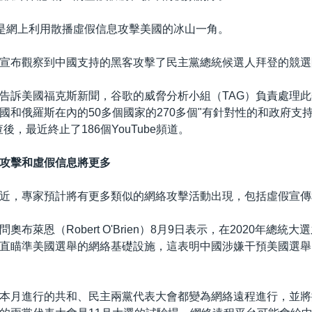
只是網上利用散播虛假信息攻擊美國的冰山一角。
宣布觀察到中國支持的黑客攻擊了民主黨總統候選人拜登的競選
發言人告訴美國福克斯新聞，谷歌的威脅分析小組（TAG）負責處理
國和俄羅斯在內的50多個國家的270多個"有針對性的和政府支
後，最近終止了186個YouTube頻道。
攻擊和虛假信息將更多
近，專家預計將有更多類似的網絡攻擊活動出現，包括虛假宣傳
奧布萊恩（Robert O'Brien）8月9日表示，在2020年總統
直瞄準美國選舉的網絡基礎設施，這表明中國涉嫌干預美國選舉
本月進行的共和、民主兩黨代表大會都變為網絡遠程進行，並將