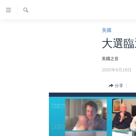
無
障
礙
檢
主頁
索
美國
鏈
美國大選2024
大選臨
接
港澳
跳
美國之音
轉
台灣
到
2020年8月18日
美中關係
內
容
海外港人
分享
跳
新聞自由
轉
到
揭謊頻道
導
美國
航
跳
中國
轉