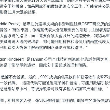
的兩黨代表大會是11月大選的試驗場，網絡遠程平台可能會給
鑽空子的機會，如果兩黨不能做好網絡安全工作，可能會使公眾
影響11月大選的結果。
ddie Perez）是專注於選舉技術的非營利性組織OSET研究所
音說：“總的來說，像兩黨代表大會這麼重要的活動，主辦者應
大會系統的路徑，而且還要保護大會以外的網路安全。我認為重
美國總統大選的破壞者，都可能利用科技和這個月的兩黨代表大
利用這次大會來了解兩黨的網路基礎設施和路徑。”
on Rinderer）是Tanium 公司全球技術副總裁,他告訴美國
絡是非常簡單的過程，因此它非常難以管理和預防。
，數據不會說謊。最終，90% 成功的惡意軟件和勒索軟件攻擊不
一段代碼。...這段代碼可能通過電子郵件發送，可能用欺騙手
惡意網站來推出，背後操縱者可以有多種方式讓它抵達目標。 ”
調，相對黑客入侵，像“垃圾郵件龍”這樣的組織發布的虛假信息