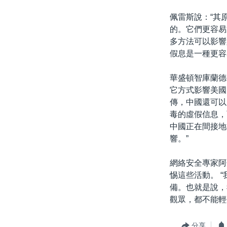
佩雷斯說：“其
的。它們更容易
多方法可以影響
假息是一種更容
華盛頓智庫蘭德
它方式影響美國
傳，中國還可以
毒的虛假信息，
中國正在間接地
響。”
網絡安全專家阿倫
惕這些活動。 
備。也就是說，
觀眾，都不能輕
分享