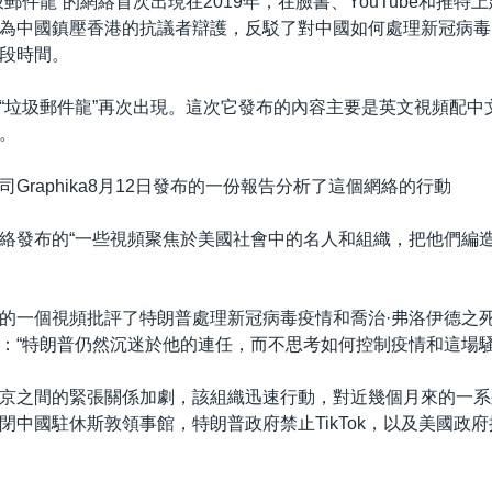
郵件龍”的網絡首次出現在2019年，在臉書、YouTube和推特
為中國鎮壓香港的抗議者辯護，反駁了對中國如何處理新冠病毒
段時間。
“垃圾郵件龍”再次出現。這次它發布的內容主要是英文視頻配中
。
Graphika8月12日發布的一份報告分析了這個網絡的行動
絡發布的“一些視頻聚焦於美國社會中的名人和組織，把他們編
的一個視頻批評了特朗普處理新冠病毒疫情和喬治·弗洛伊德之
：“特朗普仍然沉迷於他的連任，而不思考如何控制疫情和這場騷
京之間的緊張關係加劇，該組織迅速行動，對近幾個月來的一系
閉中國駐休斯敦領事館，特朗普政府禁止TikTok，以及美國政府