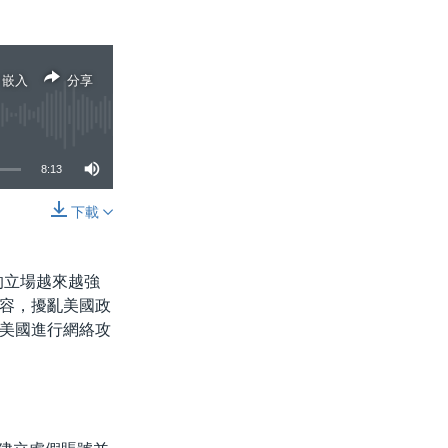
嵌入
分享
8:13
下載
分享
的立場越來越強
內容，擾亂美國政
美國進行網絡攻