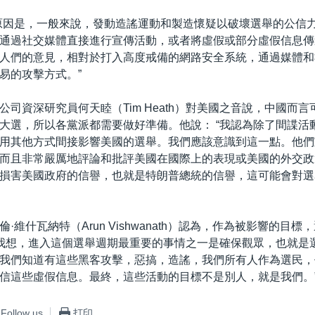
原因是，一般來說，發動造謠運動和製造懷疑以破壞選舉的公信
通過社交媒體直接進行宣傳活動，或者將虛假或部分虛假信息傳
人們的意見，相對於打入高度戒備的網路安全系統，通過媒體和
易的攻擊方式。”
公司資深研究員何天睦（Tim Heath）對美國之音說，中國而
大選，所以各黨派都需要做好準備。他說： “我認為除了間諜活
用其他方式間接影響美國的選舉。我們應該意識到這一點。他們
而且非常嚴厲地評論和批評美國在國際上的表現或美國的外交政
損害美國政府的信譽，也就是特朗普總統的信譽，這可能會對選
·維什瓦納特（Arun Vishwanath）認為，作為被影響的目
“我想，進入這個選舉週期最重要的事情之一是確保觀眾，也就是
我們知道有這些黑客攻擊，惡搞，造謠，我們所有人作為選民，
信這些虛假信息。最終，這些活動的目標不是別人，就是我們。
Follow us
打印