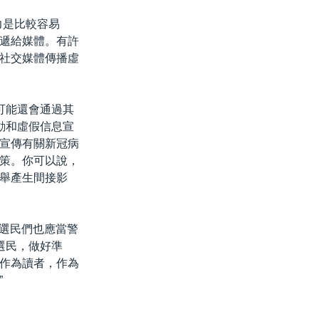
力是比較容易
遞給媒體。有許
社交媒體傳播虛
言可能還會通過其
動和虛假信息宣
宣傳有關新冠病
策。你可以說，
舉產生間接影
標，選民們也應當警
選民，做好準
作為讀者，作為
”