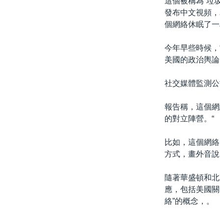
這個被稱為“垃圾
發布中文視頻，
個網絡休眠了一
今年早些時候，
美國的政治輿論
社交媒體監測公司
報告稱，這個網
的對立陣營。“
比如，這個網絡
方式，畫外音說
隨著華盛頓和北
應，包括美國關
絡”的概念，。