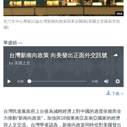
到
國際
檢
經貿
索
史汀生中心專家討論台灣新南向政策與美台關係(美國之音鍾辰芳拍
視頻
攝)
音頻
每日視頻新聞
華盛頓 —
VOA 60秒 (國際)
時事經緯
國語
台灣新南向政策 向美發出正面外交訊號
美國專訊
新聞音頻
by
美國之音
關注我們
視頻存檔
海外港人
No media source currently available
YOUTUBE頻道
港人港心
0:00
3:48
美國透視
其他語言網站
下載
建國史話
廣播節目表
台灣民進黨政府上台後為減輕經濟上對中國的過度依賴而全
力推動“新南向政策”，加強與18個東南亞及南亞國家的經濟
與人文交流。台灣學者認為，新南向政策同時也對美國發出