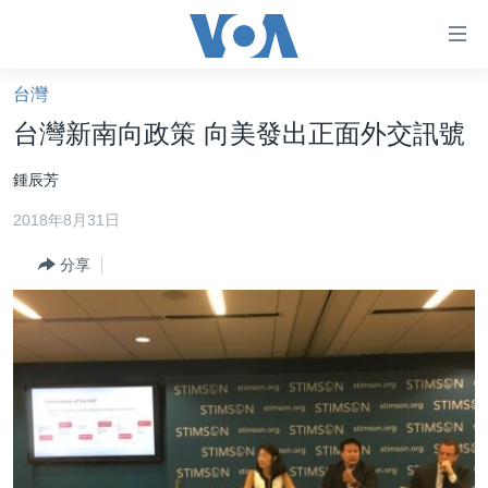
無
障
礙
台灣
主頁
鏈
台灣新南向政策 向美發出正面外交訊號
接
美國大選2024
鍾辰芳
跳
港澳
轉
2018年8月31日
台灣
到
內
分享
美中關係
容
海外港人
跳
轉
新聞自由
到
揭謊頻道
導
航
美國
跳
中國
轉