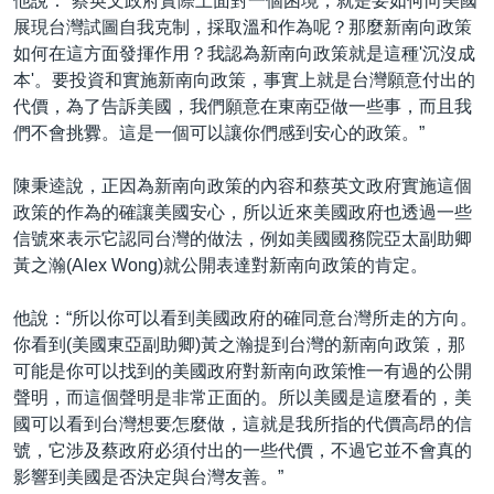
他說：“蔡英文政府實際上面對一個困境，就是要如何向美國
展現台灣試圖自我克制，採取溫和作為呢？那麼新南向政策
如何在這方面發揮作用？我認為新南向政策就是這種'沉沒成
本'。要投資和實施新南向政策，事實上就是台灣願意付出的
代價，為了告訴美國，我們願意在東南亞做一些事，而且我
們不會挑釁。這是一個可以讓你們感到安心的政策。”
陳秉逵說，正因為新南向政策的內容和蔡英文政府實施這個
政策的作為的確讓美國安心，所以近來美國政府也透過一些
信號來表示它認同台灣的做法，例如美國國務院亞太副助卿
黃之瀚(Alex Wong)就公開表達對新南向政策的肯定。
他說：“所以你可以看到美國政府的確同意台灣所走的方向。
你看到(美國東亞副助卿)黃之瀚提到台灣的新南向政策，那
可能是你可以找到的美國政府對新南向政策惟一有過的公開
聲明，而這個聲明是非常正面的。所以美國是這麼看的，美
國可以看到台灣想要怎麼做，這就是我所指的代價高昂的信
號，它涉及蔡政府必須付出的一些代價，不過它並不會真的
影響到美國是否決定與台灣友善。”