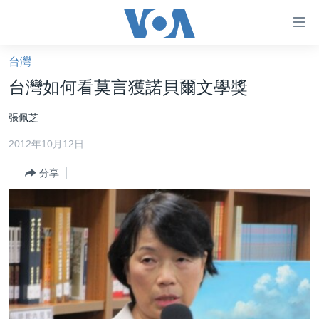
無
障
礙
台灣
主頁
鏈
台灣如何看莫言獲諾貝爾文學獎
接
美國大選2024
張佩芝
跳
港澳
轉
2012年10月12日
台灣
到
內
分享
美中關係
容
海外港人
跳
轉
新聞自由
到
揭謊頻道
導
航
美國
跳
中國
轉