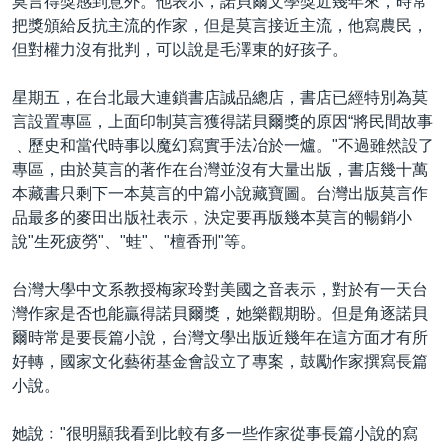
莫言得獎感到意外。他表示，諾貝爾文學獎近幾年來，時常
把獎頒給反抗主流的作家，但是莫言接近主流，他寫農民，
但對權力沒有批判，可以說是毛澤東的好孩子。
星期五，在台北最大連鎖書店誠品總店，書店已經特別為莫
言設置專區，上面印制莫言獲得諾貝爾獎的原因“將民間故事
﹑歷史和當代時事以魔幻寫實手法冶於一爐。"不過雖然設了
專區，由於莫言的著作在台灣並沒有大量出版，書店幾十萬
本藏書只剩下一本莫言的中篇小說藏寶圖。台灣出版莫言作
品最多的麥田出版社表示﹐決定要再版幾本莫言的暢銷小
說"生死疲勞"、"蛙"、"檀香刑"等。
台灣大學中文系教授梅家玲對美國之音表示，對於有一天台
灣作家是否也能贏得諾貝爾獎，她樂觀期盼。但是角逐諾貝
爾時常是要長篇小說，台灣文學出版近幾年在這方面才有所
好轉，國家文化藝術基金會設立了專案，鼓勵作家撰寫長篇
小說。
她說﹕"很明顯我看到比較有多一些作家從事長篇小說的寫