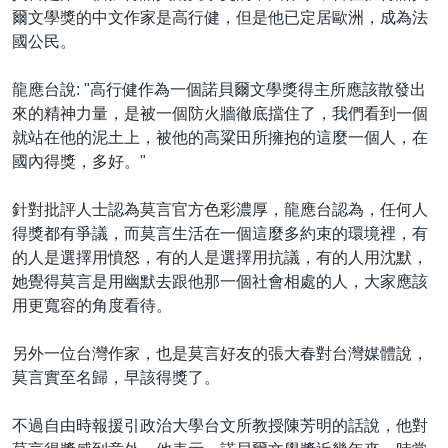
爾文學獎的中文作家是高行健，但是他已定居歐洲，成為法
國公民。
龍應台說: "高行健作為一個諾貝爾文學獎得主所應該散發出
來的精神力量，是被一個防火牆徹底擋住了，我們看到一個
就站在他的泥土上，被他的高粱田所擁抱的這麼一個人，在
國內得獎，多好。"
針對批評人士認為莫言官方色彩濃厚，龍應台認為，任何人
得獎都有爭議，而莫言生活在一個這麼多約束的環境裡，有
的人是選擇用憤怒，有的人是選擇用抗議，有的人用沈默，
她覺得莫言是用幽默去跟他那一個社會相處的人，大家應該
用更寬容的角度看待。
另外一位台灣作家，也是莫言好友的張大春對台灣媒體說，
莫言實至名歸，早該得獎了。
不過自由時報援引政治大學台文所教授陳芳明的話說，他對