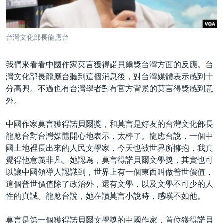
到
國際
檢
經貿
索
台灣文化部長龍應台
視頻
音頻
每日視頻新聞
我們來看看中國作家莫言獲得諾貝爾獎台灣方面的反應。台
灣文化部長龍應台聽到這個消息後，對台灣媒體表示感到十
VOA 60秒 (國際)
時事經緯
分高興。不過也有台灣學者對有官方背景的莫言得獎感到意
國語
美國專訊
新聞音頻
外。
關注我們
視頻存檔
海外港人
中國作家莫言獲得諾貝爾獎，和莫言是好友的台灣文化部長
YOUTUBE頻道
港人港心
龍應台對台灣媒體開心地表示，太棒了。龍應台說，一個中
國土地裡長出來的人民文學家，今天也被世界所擁抱，我真
美國透視
覺得他意義非凡。她認為，莫言得諾貝爾文學獎，其實也可
其他語言網站
建國史話
以讓中國領導人認識到，世界上有一個東西叫做普世價值，
這個普世價值除了政治外，還有文學，以及文學不可少的人
廣播節目表
性的真誠。龍應台說，她在讀莫言小說時，感嘆不如他。
莫言是第一個獲得諾貝爾文學獎的中國作家，首位獲得諾貝