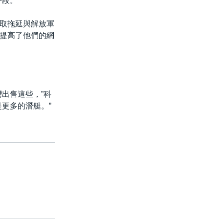
段。”
取拖延與解放軍
提高了他們的網
出售這些，”科
更多的潛艇。”