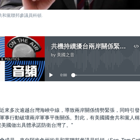
和黨聯邦參議員科頓.
共機持續擾台兩岸關係緊張 美議員指該做出具體承諾防衛台灣
by
美國之音
No media source currently available
0:00
嵌入
近來多次逾越台灣海峽中線，導致兩岸關係情勢緊張，同時引發
軍事行動破壞兩岸軍事平衡關係。對此，有美國國會共和黨人稱
候美國做出具體承諾防衛台灣了。”