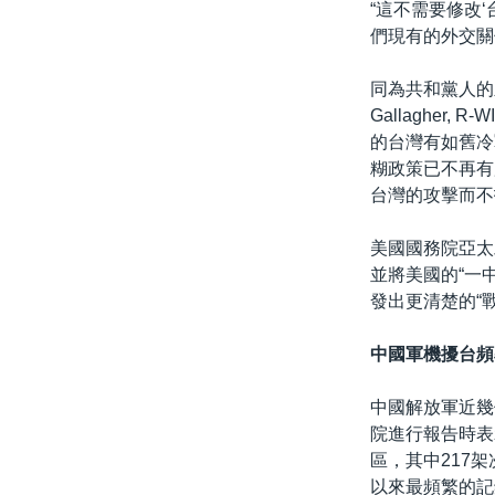
“這不需要修改
們現有的外交關
同為共和黨人的
Gallaghe
的台灣有如舊冷
糊政策已不再有
台灣的攻擊而不
美國國務院亞太
並將美國的“一
發出更清楚的“
中國軍機擾台頻
中國解放軍近幾
院進行報告時表
區，其中217
以來最頻繁的記