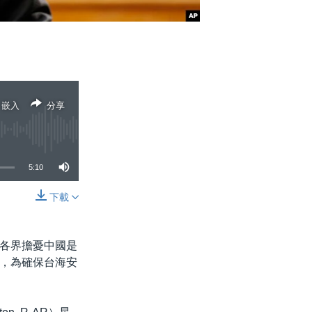
嵌入
分享
5:10
下載
分享
各界擔憂中國是
，為確保台海安