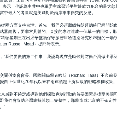
成員、來自阿肯色州的共和黨聯邦參議員科頓（Sen. Tom Cotton
日）表示，他認為中共中央軍委主席習近平對於武力犯台的最大顧
當中最大的考量就是美國對於兩岸軍事衝突的反應。
該從兩方面支持台灣。首先，我們必須繼續特朗普總統已經開始
武器銷售，要非常具體的、直接的專注達成一個單一的目標，那
”科頓星期三在出席華盛頓保守派智庫哈德遜研究所舉辦的一場
er Russell Mead）提問時表示。
，“我們要做的第二件事，我認為現在是時候對防衛台灣做出承
關係協會會長、國際關係學者哈斯（Richard Haas）不久前
變自上個世紀70年代以來在兩岸議題上所採取的戰略模糊政策
北京感到不確定或導致他們採取克制行動的首要因素是擔憂美國
即我們會協助台灣維持其領土完整性，那將造成北京的不確定性
。”