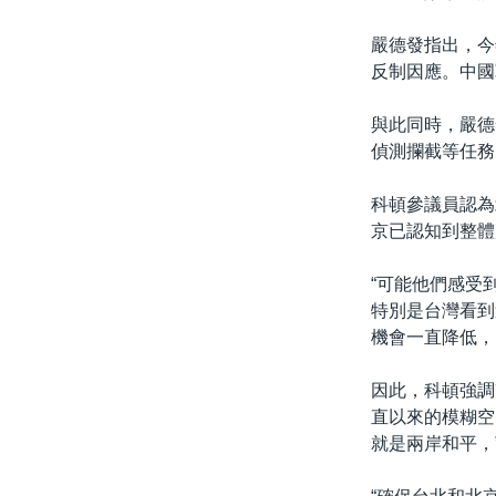
嚴德發指出，今
反制因應。中國
與此同時，嚴德
偵測攔截等任務
科頓參議員認為
京已認知到整體
“可能他們感受
特別是台灣看到
機會一直降低，
因此，科頓強調
直以來的模糊空
就是兩岸和平，