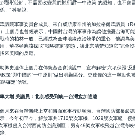
‘台灣關係法’，不需要改變我們對所謂‘一中政策’的認知，也不會
係，” 科頓說。
眾議院軍事委員會成員、來自威斯康辛州的加拉格爾眾議員（Rep. 
r, R-WI）上個月也曾經表示，中國對台灣的軍事作為讓他擔憂台海
戰時的柏林一般，已經成為全球地緣政治競爭的重心，他認為美
用，華盛頓應該採取“戰略確定”姿態，讓北京清楚知道它“完全沒
招來美國的反應。
助卿史達偉上個月在傳統基金會演說中，宣布解密“六項保證”及
中政策”與中國的“一中原則”做出明顯區分。史達偉的這一舉動也
戰略確定”信號。
率大增 美議員：北京感受到統一台灣愈加遙遠
個月來在台灣海峽上空和海面軍事行動頻頻。台灣國防部長嚴德
示，今年初至今，解放軍共1710架次軍機、1029艘次軍艦，侵
架次軍機侵入台灣西南防空識別區；另有49架次軍機飛越台灣海峽中
錄。