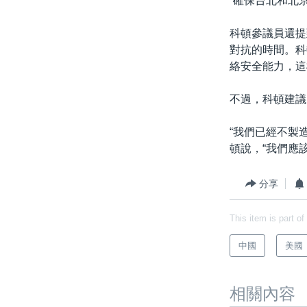
“確保台北和北
科頓參議員還提
對抗的時間。科
絡安全能力，這
不過，科頓建議
“我們已經不製
頓說，“我們應
分享
This item is part of
中國
美國
相關內容