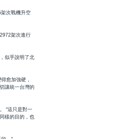
6架次戰機升空
972架次進行
，似乎說明了北
變得愈加強硬，
切讓統一台灣的
 “這只是對一
同樣的目的，也