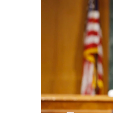
國際
到
檢
經貿
索
視頻
音頻
每日視頻新聞
VOA 60秒 (國際)
時事經緯
美國專訊
新聞音頻
視頻存檔
海外港人
YOUTUBE頻道
港人港心
美國透視
建國史話
廣播節目表