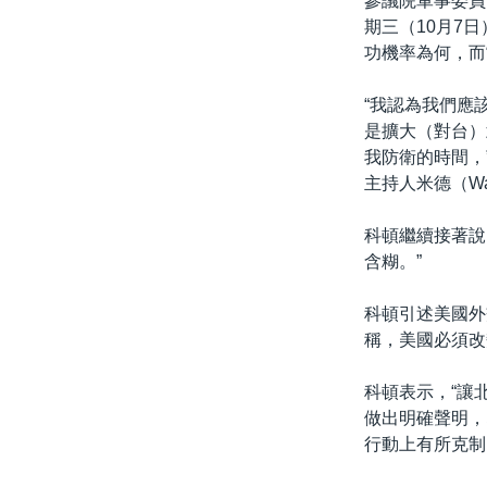
參議院軍事委員會
期三（10月7
功機率為何，而
“我認為我們應
是擴大（對台）
我防衛的時間，
主持人米德（Walt
科頓繼續接著說
含糊。”
科頓引述美國外交
稱，美國必須改
科頓表示，“讓
做出明確聲明，
行動上有所克制