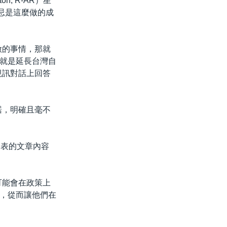
, R-AR）星
忌是這麼做的成
做的事情，那就
就是延長台灣自
視訊對話上回答
諾，明確且毫不
發表的文章內容
。
可能會在政策上
，從而讓他們在