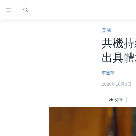
無
障
礙
檢
主頁
索
美國
鏈
美國大選2024
共機持
接
港澳
跳
出具體
轉
台灣
到
美中關係
李逸華
內
容
海外港人
2020年10月8日
跳
新聞自由
轉
分享
到
揭謊頻道
導
美國
航
跳
中國
轉