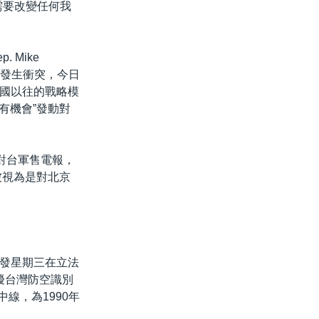
需要改變任何我
Mike
可能發生衝突，今日
國以往的戰略模
有機會”發動對
對台軍售電報，
被視為是對北京
發星期三在立法
擾台灣防空識別
線，為1990年