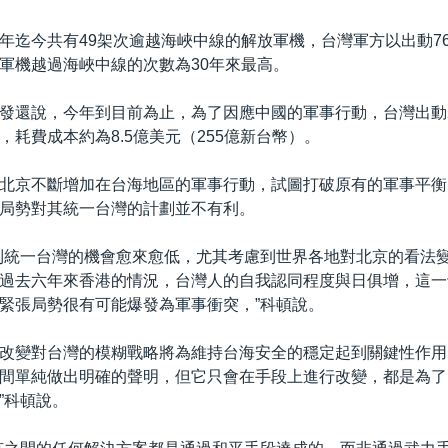
年迄今共有49架次逾越海峽中線的解放軍機，台灣軍方以出動7
軍機越過海峽中線的次數為30年來最高。
發還說，今年到目前為止，為了因應中國的軍事行動，台灣出動2
，耗費成本約為8.5億美元（255億新台幣）。
北京不斷增加在台海地區的軍事行動，試圖打破原有的軍事平衡
局勢對其統一台灣的計劃並不有利。
到統一台灣的機會愈來愈低，尤其考慮到世界各地對北京的看法
過去六年來香港的情況，台灣人的自我認同程度與日俱增，這一
緊張局勢很有可能爆發為軍事衝突，”科頓說。
改變對台灣的模糊戰略將為維持台海安全的穩定起到關鍵性作用。
間單純做出明確的聲明，但它只會在手段上進行改變，都是為了
”科頓說。