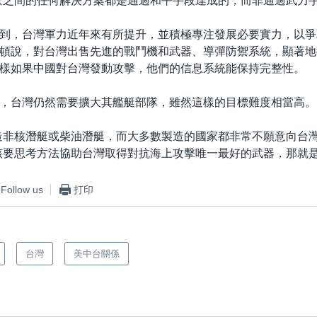
京之間的任何解決方案都是通過和平手段達成的，而非通過武力手
到，台灣軍力近年來有所提升，並積極專注發展必要實力，以爭
頓說，對台灣出售先進的戰鬥機和武器、導彈防禦系統，顯著地
樣如果中國對台灣發動攻擊，他們的信息系統能保持完整性。
，台灣仍然需要擴大其艦艇部隊，雖然這樣的目標難度相當高。
造非核潛艇或柴油潛艇，而大多數製造的國家都非常不願意向台灣
該要思考方法協助台灣取得對抗海上攻擊唯一最好的武器，那就是
Follow us
打印
台灣
美中台關係