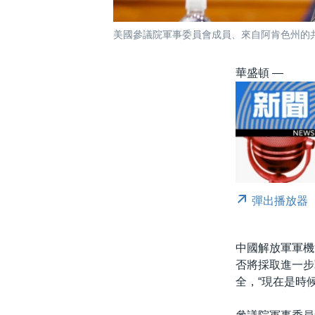
美國參議院軍事委員會成員、來自阿肯色州的共
華盛頓 —
彈出播放器
中國解放軍軍機
否將採取進一步
全，“現在是時