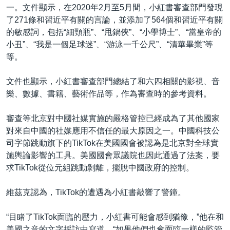
一。文件顯示，在2020年2月至5月間，小紅書審查部門發現
了271條和習近平有關的言論，並添加了564個和習近平有關
的敏感詞，包括“細頸瓶”、“甩鍋俠”、“小學博士”、“當皇帝的
小丑”、“我是一個足球迷”、“游泳一千公尺”、“清華畢業”等
等。
文件也顯示，小紅書審查部門總結了和六四相關的影視、音
樂、數據、書籍、藝術作品等，作為審查時的參考資料。
審查等北京對中國社媒實施的嚴格管控已經成為了其他國家
對來自中國的社媒應用不信任的最大原因之一。中國科技公
司字節跳動旗下的TikTok在美國國會被認為是北京對全球實
施輿論影響的工具。美國國會眾議院也因此通過了法案，要
求TikTok從位元組跳動剝離，擺脫中國政府的控制。
維茲克認為，TikTok的遭遇為小紅書敲響了警鐘。
“目睹了TikTok面臨的壓力，小紅書可能會感到猶豫，”他在和
美國之音的文字採訪中寫道，“如果他們也會面臨一樣的監管