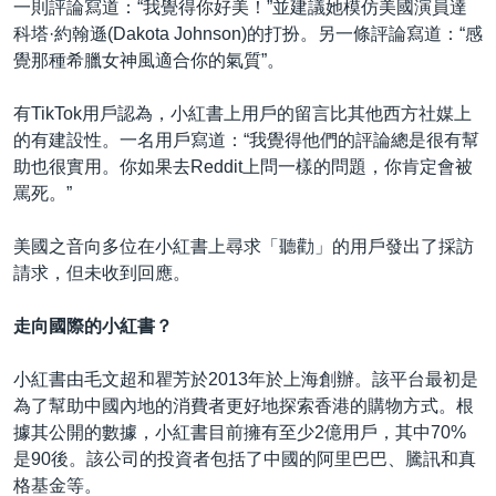
一則評論寫道：“我覺得你好美！”並建議她模仿美國演員達
科塔·約翰遜(Dakota Johnson)的打扮。另一條評論寫道：“感
覺那種希臘女神風適合你的氣質”。
有TikTok用戶認為，小紅書上用戶的留言比其他西方社媒上
的有建設性。一名用戶寫道：“我覺得他們的評論總是很有幫
助也很實用。你如果去Reddit上問一樣的問題，你肯定會被
罵死。”
美國之音向多位在小紅書上尋求「聽勸」的用戶發出了採訪
請求，但未收到回應。
走向國際的小紅書？
小紅書由毛文超和瞿芳於2013年於上海創辦。該平台最初是
為了幫助中國內地的消費者更好地探索香港的購物方式。根
據其公開的數據，小紅書目前擁有至少2億用戶，其中70%
是90後。該公司的投資者包括了中國的阿里巴巴、騰訊和真
格基金等。