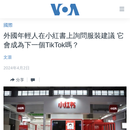
無
障
礙
國際
主頁
鏈
外國年輕人在小紅書上詢問服裝建議 它
接
美國大選2024
會成為下一個TikTok嗎？
跳
港澳
轉
文灝
台灣
到
2024年4月2日
內
美中關係
容
分享
海外港人
跳
轉
新聞自由
到
揭謊頻道
導
航
美國
跳
中國
轉