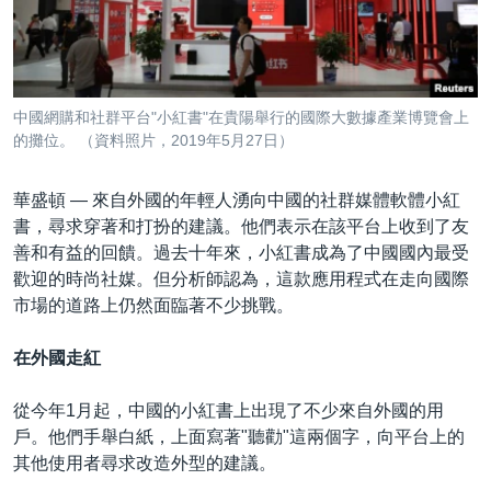
到
國際
檢
經貿
索
視頻
中國網購和社群平台"小紅書"在貴陽舉行的國際大數據產業博覽會上
音頻
每日視頻新聞
的攤位。 （資料照片，2019年5月27日）
VOA 60秒 (國際)
時事經緯
國語
華盛頓 —
來自外國的年輕人湧向中國的社群媒體軟體小紅
美國專訊
新聞音頻
書，尋求穿著和打扮的建議。他們表示在該平台上收到了友
善和有益的回饋。過去十年來，小紅書成為了中國國內最受
關注我們
視頻存檔
海外港人
歡迎的時尚社媒。但分析師認為，這款應用程式在走向國際
YOUTUBE頻道
港人港心
市場的道路上仍然面臨著不少挑戰。
美國透視
其他語言網站
在外國走紅
建國史話
從今年1月起，中國的小紅書上出現了不少來自外國的用
廣播節目表
戶。他們手舉白紙，上面寫著"聽勸"這兩個字，向平台上的
其他使用者尋求改造外型的建議。