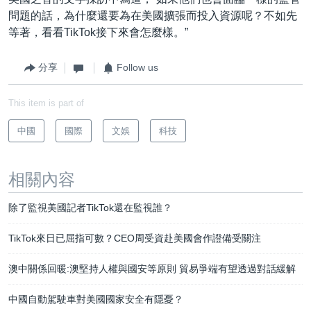
問題的話，為什麼還要為在美國擴張而投入資源呢？不如先
等著，看看TikTok接下來會怎麼樣。”
分享
Follow us
This item is part of
中國
國際
文娛
科技
相關內容
除了監視美國記者TikTok還在監視誰？
TikTok來日已屈指可數？CEO周受資赴美國會作證備受關注
澳中關係回暖:澳堅持人權與國安等原則 貿易爭端有望透過對話緩解
中國自動駕駛車對美國國家安全有隱憂？