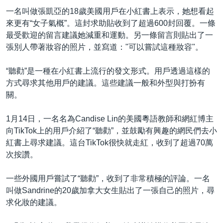
一名叫做張凱亞的18歲美國用戶在小紅書上表示，她想看起
來更有“女子氣概”。這封求助貼收到了超過600封回覆。一條
最受歡迎的留言建議她減重和運動。另一條留言則貼出了一
張別人帶著妝容的照片，並寫道："可以嘗試這種妝容"。
“聽勸”是一種在小紅書上流行的發文形式。用戶透過這樣的
方式尋求其他用戶的建議。這些建議一般和外型與打扮有
關。
1月14日，一名名為Candise Lin的美國粵語教師和網紅博主
向TikTok上的用戶介紹了“聽勸”，並鼓勵有興趣的網民們去小
紅書上尋求建議。這台TikTok很快就走紅，收到了超過70萬
次按讚。
一些外國用戶嘗試了“聽勸”，收到了非常積極的評論。一名
叫做Sandrine的20歲加拿大女生貼出了一張自己的照片，尋
求化妝的建議。