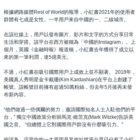
根據網路媒體Rest of World的報導，小紅書2021年的使用者
群體有七成是女性。一半用戶來自中國的一、二線城市。
在該社媒上，用戶以發布圖片、影片和文字的方式分享日常
生活和穿搭。該平台在西方被稱為「中國的Instagram」。上
個月，英國《金融時報》報道稱，小紅書去年獲得了成立以
來的第一筆利潤，達5億美元。
不過，小紅書在吸引國際用戶上成效上並不顯著。 2018年，
美國真人秀明星金卡戴珊(Kim Kardashian)在平台上創建了
帳號。該帳號目前擁有超過50萬粉絲，但去年5月後再未發
布新內容。
“他們做過一些偶爾的努力，邀請國際知名人士入駐他們的平
台，” 獨立中國政策分析師馬克·維茨克(Mark Witzke)告訴美
國之音。 “但總體上它對國際用戶群沒有什麼吸引力。”
他認為，這當中的一大原因是其他社媒平台早已佔有了小紅